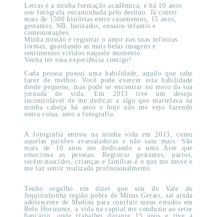
Letras é a minha formação acadêmica, e há 10 anos
sou fotógrafa encaminhada pelo destino. Já contei
mais de 1500 histórias entre casamentos, 15 anos,
gestantes, NB, batizados, ensaios infantis e
comemorações.
Minha missão é registrar o amor nas suas infinitas
formas, guardando as mais belas imagens e
sentimentos vividos naquele momento.
Venha ter essa experiência comigo!
Cada pessoa possui uma habilidade, aquilo que sabe
fazer de melhor. Você pode exercer esta habilidade
desde pequeno, mas pode se encontrar no meio da sua
jornada de vida. Em 2013 tive um desejo
incontrolável de me dedicar a algo que martelava na
minha cabeça há anos e hoje não me vejo fazendo
outra coisa, amo a fotografia.
A fotografia entrou na minha vida em 2013, como
aquelas paixões avassaladoras e não saiu mais. São
mais de 10 anos me dedicando a uma Arte que
emociona as pessoas. Registrar gestantes, partos,
recém-nascidos, crianças e famílias é o que me move e
me faz sentir realizada profissionalmente.
Tenho orgulho em dizer que sou do Vale do
Jequitinhonha região pobre de Minas Gerais, saí ainda
adolescente de Medina para concluir meus estudos em
Belo Horizonte, a vida na capital me conduziu ao setor
bancário, onde trabalhei durante 15 anos e tive a