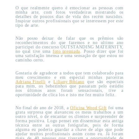
O que realmente quero é emocionar as pessoas com
minha arte, com fotos verdadeiras mostrando os
detalhes de poucos dias de vida dos recém nascidos.
Inspirar outros profissionais que se interessem por este
tipo de arte.
Não posso deixar de falar que os prêmios são
reconhecimentos do que fazemos e no ultimo ano
participei do concurso OUTSTANDING MATERNITY,
no qual tive uma
foto premiada
. Posso dizer que foi
uma satisfação imensa e uma sensação de que estou no
caminho certo.
Gostaria de agradecer a todos que tem colaborado para
meu crescimento e em especial minhas parceiras
Adriana Finelli
e
Liliany Bibiano
que são especiais
para mim, os bebezinhos que passaram pelo estúdio
nos últimos anos foram sensacionais, tive a
oportunidade de clica los e isto me fez muito feliz.
No final do ano de 2018, a
Oficina Wood Gift
foi uma
grata surpresa que alavancou os meus trabalhos a um
outro nível, o de encantar os clientes e surpreender de
forma positiva. Logo pensei em disseminar esta antiga
técnica entre as outras fotógrafas, pois de forma
alguma eu poderia guardar a chave de algo que pode
ajudar muitos profissionais assim como eu. Já foram
mais de 40 pessoas que tiveram a oportunidade de