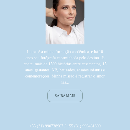
Letras é a minha formação acadêmica, e há 10
anos sou fotógrafa encaminhada pelo destino. Já
contei mais de 1500 histórias entre casamentos, 15
anos, gestantes, NB, batizados, ensaios infantis e
comemorações. Minha missão é registrar o amor
nas...
SAIBA MAIS
+55 (31) 990738907 / +55 (31) 996461809