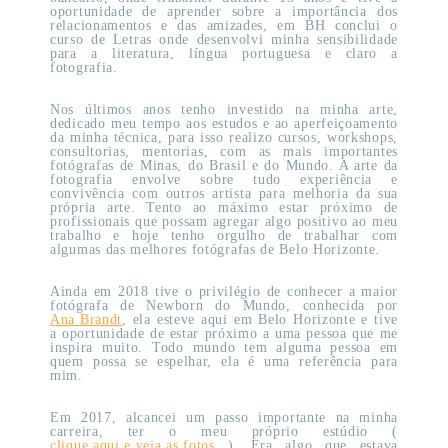
oportunidade de aprender sobre a importância dos
relacionamentos e das amizades, em BH conclui o
curso de Letras onde desenvolvi minha sensibilidade
para a literatura, língua portuguesa e claro a
fotografia.
Nos últimos anos tenho investido na minha arte,
dedicado meu tempo aos estudos e ao aperfeiçoamento
da minha técnica, para isso realizo cursos, workshops,
consultorias, mentorias, com as mais importantes
fotógrafas de Minas, do Brasil e do Mundo. A arte da
fotografia envolve sobre tudo experiência e
convivência com outros artista para melhoria da sua
própria arte. Tento ao máximo estar próximo de
profissionais que possam agregar algo positivo ao meu
trabalho e hoje tenho orgulho de trabalhar com
algumas das melhores fotógrafas de Belo Horizonte.
Ainda em 2018 tive o privilégio de conhecer a maior
fotógrafa de Newborn do Mundo, conhecida por
Ana Brandt
, ela esteve aqui em Belo Horizonte e tive
a oportunidade de estar próximo a uma pessoa que me
inspira muito. Todo mundo tem alguma pessoa em
quem possa se espelhar, ela é uma referência para
mim.
Em 2017, alcancei um passo importante na minha
carreira, ter o meu próprio estúdio (
clique aqui e veja as fotos
). Era algo que estava