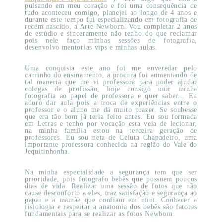
pulsando em meu coração e foi uma consequência de
tudo aconteceu comigo, planejei ao longo de 4 anos e
durante este tempo fui especializando em fotografia de
recém nascido, a Arte Newborn. Vou completar 2 anos
de estúdio e sinceramente não tenho do que reclamar
pois nele faço minhas sessões de fotografia,
desenvolvo mentorias vips e minhas aulas.
Uma conquista este ano foi me enveredar pelo
caminho do ensinamento, a procura foi aumentando de
tal maneria que me vi professora para poder ajudar
colegas de profissão, hoje consigo unir minha
fotografia ao papel de professora e quer saber... Eu
adoro dar aula pois a troca de experiências entre o
professor e o aluno me dá muito prazer. Se soubesse
que era tão bom já teria feito antes. Eu sou formada
em Letras e tenho por vocação esta veia de lecionar,
na minha família estou na terceira geração de
professores. Eu sou neta de Celuta Chapadeiro, uma
importante professora conhecida na região do Vale do
Jequitinhonha.
Na minha especialidade a segurança tem que ser
prioridade, pois fotografo bebês que possuem poucos
dias de vida. Realizar uma sessão de fotos que não
cause desconforto a eles, traz satisfação e segurança ao
papai e a mamãe que confiam em mim. Conhecer a
fisiologia e respeitar a anatomia dos bebês são fatores
fundamentais para se realizar as fotos Newborn.