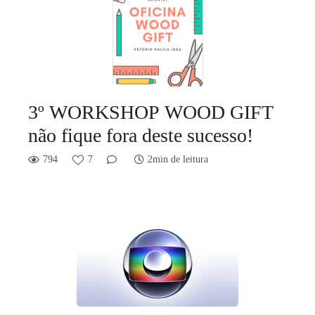
3º WORKSHOP WOOD GIFT
não fique fora deste sucesso!
794
7
2min de leitura