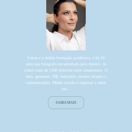
Letras é a minha formação acadêmica, e há 10
anos sou fotógrafa encaminhada pelo destino. Já
contei mais de 1500 histórias entre casamentos, 15
anos, gestantes, NB, batizados, ensaios infantis e
comemorações. Minha missão é registrar o amor
nas...
SAIBA MAIS