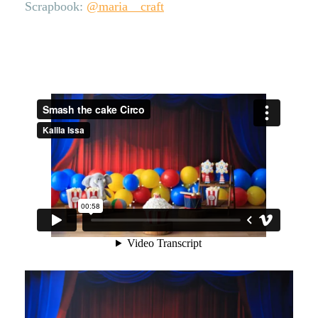
Scrapbook:
@maria__craft