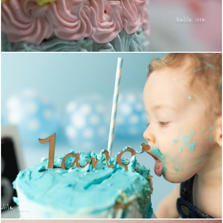
2749
48
1456
0