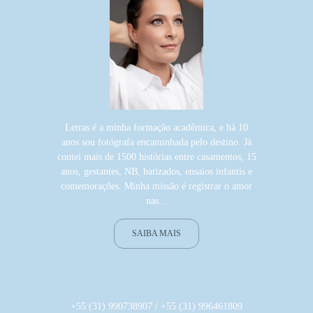
Letras é a minha formação acadêmica, e há 10
anos sou fotógrafa encaminhada pelo destino. Já
contei mais de 1500 histórias entre casamentos, 15
anos, gestantes, NB, batizados, ensaios infantis e
comemorações. Minha missão é registrar o amor
nas...
SAIBA MAIS
+55 (31) 990738907 / +55 (31) 996461809