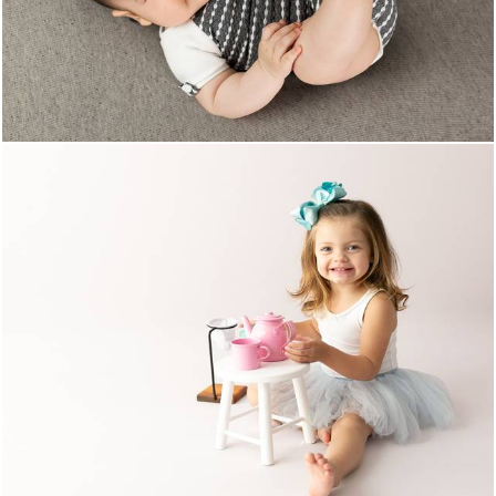
1933
0
1305
7