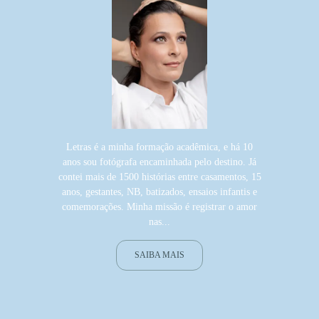
Letras é a minha formação acadêmica, e há 10
anos sou fotógrafa encaminhada pelo destino. Já
contei mais de 1500 histórias entre casamentos, 15
anos, gestantes, NB, batizados, ensaios infantis e
comemorações. Minha missão é registrar o amor
nas...
SAIBA MAIS