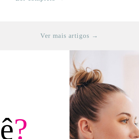
Ver mais artigos →
s
cê
?