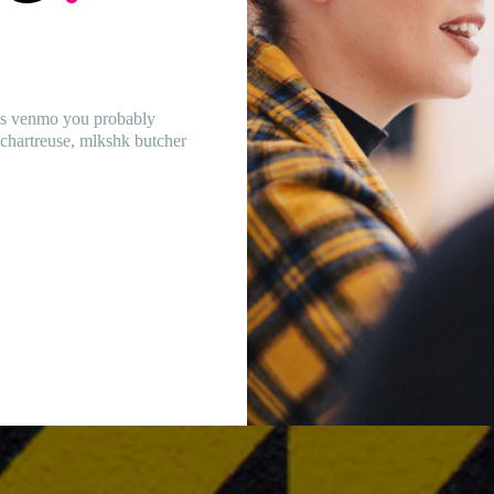
ress venmo you probably
chartreuse, mlkshk butcher