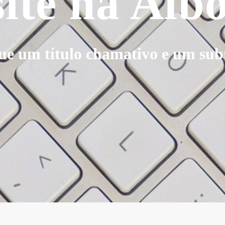
site na Al
ue um título chamativo e um subt