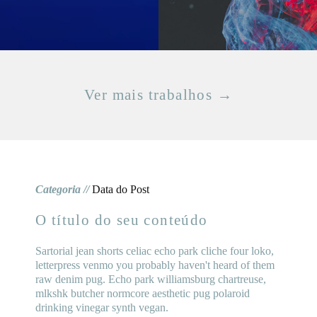
Ver mais trabalhos →
Categoria //
Data do Post
O título do seu conteúdo
Sartorial jean shorts celiac echo park cliche four loko,
letterpress venmo you probably haven't heard of them
raw denim pug. Echo park williamsburg chartreuse,
mlkshk butcher normcore aesthetic pug polaroid
drinking vinegar synth vegan.