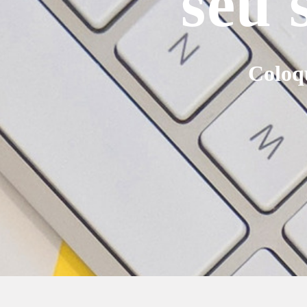
seu 
Coloq