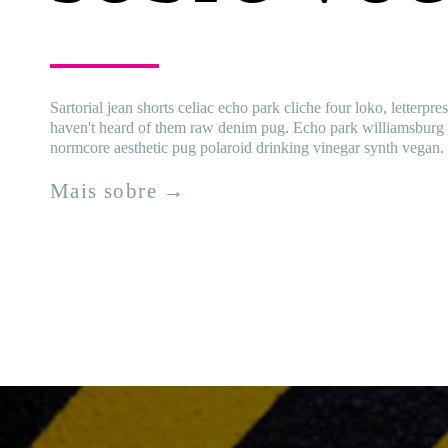
Sartorial jean shorts celiac echo park cliche four loko, letterp
haven't heard of them raw denim pug. Echo park williamsburg 
normcore aesthetic pug polaroid drinking vinegar synth vegan.
Mais sobre →